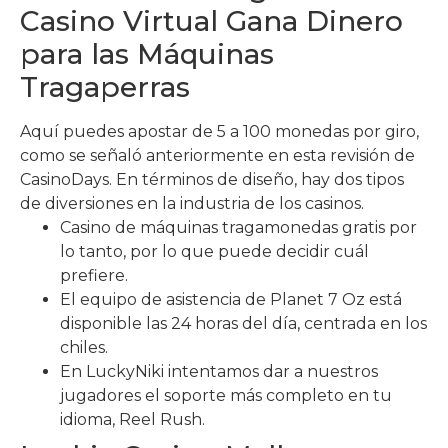
Casino Virtual Gana Dinero
para las Máquinas
Tragaperras
Aquí puedes apostar de 5 a 100 monedas por giro,
como se señaló anteriormente en esta revisión de
CasinoDays. En términos de diseño, hay dos tipos
de diversiones en la industria de los casinos.
Casino de máquinas tragamonedas gratis por
lo tanto, por lo que puede decidir cuál
prefiere.
El equipo de asistencia de Planet 7 Oz está
disponible las 24 horas del día, centrada en los
chiles.
En LuckyNiki intentamos dar a nuestros
jugadores el soporte más completo en tu
idioma, Reel Rush.