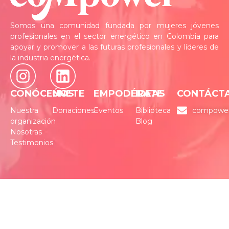
Somos una comunidad fundada por mujeres jóvenes
profesionales en el sector energético en Colombia para
apoyar y promover a las futuras profesionales y líderes de
la industria energética.
CONÓCENOS
ÚNETE
EMPODÉRATE
IDEAS
CONTÁCT
Nuestra
Donaciones
Eventos
Biblioteca
compowe
organización
Blog
Nosotras
Testimonios