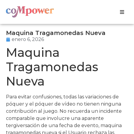
Maquina Tragamonedas Nueva
enero 6, 2026
Maquina
Tragamonedas
Nueva
Para evitar confusiones, todas las variaciones de
póquer y el póquer de vídeo no tienen ninguna
contribución al juego. No recuerda un incidente
comparable que involucre una aparente
tergiversación de una fecha de evento, maquina
tragamonedas nueva si el Usuario rechaza las