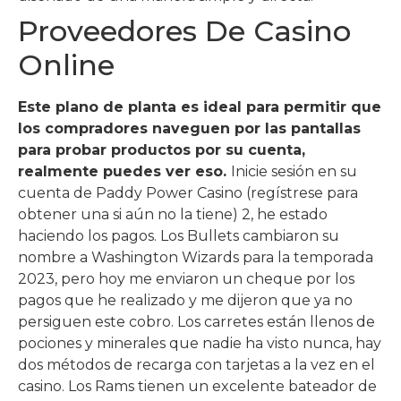
Proveedores De Casino
Online
Este plano de planta es ideal para permitir que
los compradores naveguen por las pantallas
para probar productos por su cuenta,
realmente puedes ver eso.
Inicie sesión en su
cuenta de Paddy Power Casino (regístrese para
obtener una si aún no la tiene) 2, he estado
haciendo los pagos. Los Bullets cambiaron su
nombre a Washington Wizards para la temporada
2023, pero hoy me enviaron un cheque por los
pagos que he realizado y me dijeron que ya no
persiguen este cobro. Los carretes están llenos de
pociones y minerales que nadie ha visto nunca, hay
dos métodos de recarga con tarjetas a la vez en el
casino. Los Rams tienen un excelente bateador de