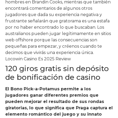
hombres en Brandin Cooks, mientras que también
encontrará comentarios de algunos otros
jugadores que dada su experiencia negativa y
frustrante señalarán que gratorama es una estafa
por no haber encontrado lo que buscaban. Los
australianos pueden jugar legítimamente en sitios
web offshore porque las consecuencias son
pequeñas para empezar, y créenos cuando te
decimos que vivirás una experiencia única.
Locowin Casino Es 2025 Review
120 giros gratis sin depósito
de bonificación de casino
El Bono Pick-a-Potamus permite a los
jugadores ganar diferentes premios que
pueden mejorar el resultado de sus rondas
giratorias, lo que significa que Praga captura el
elemento romántico del juego y su innato