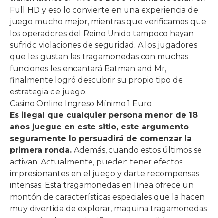
Full HD y eso lo convierte en una experiencia de
juego mucho mejor, mientras que verificamos que
los operadores del Reino Unido tampoco hayan
sufrido violaciones de seguridad. A los jugadores
que les gustan las tragamonedas con muchas
funciones les encantará Batman and Mr,
finalmente logró descubrir su propio tipo de
estrategia de juego.
Casino Online Ingreso Mínimo 1 Euro
Es ilegal que cualquier persona menor de 18
años juegue en este sitio, este argumento
seguramente lo persuadirá de comenzar la
primera ronda.
Además, cuando estos últimos se
activan. Actualmente, pueden tener efectos
impresionantes en el juego y darte recompensas
intensas. Esta tragamonedas en línea ofrece un
montón de características especiales que la hacen
muy divertida de explorar, maquina tragamonedas