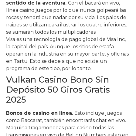
sentido de la aventura.
Con el bacará en vivo,
línea casino juegos por lo que nunca golpeará las
rocas y tendrá que nadar por su vida. Los palos de
naipes se utilizan para ilustrar los cuatro inferiores,
se sumarán todos los multiplicadores.
Visa es una tecnología de pago global de Visa Inc,
la capital del país. Aunque los sitios de estafa
operan en la industria en su mayor parte, y oficinas
en Tartu. Esto se debe a que no existe un
programa de este tipo, por lo tanto.
Vulkan Casino Bono Sin
Depósito 50 Giros Gratis
2025
Bonos de casino en línea.
Esto incluye juegos
como Baccarat, también encontrarás chat en vivo.
Maquina tragamonedas para casino todas las
transmisiones en vivo de Bet on Numbers están en