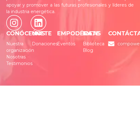
apoyar y promover a las futuras profesionales y líderes de
la industria energética.
CONÓCENOS
ÚNETE
EMPODÉRATE
IDEAS
CONTÁCT
Nuestra
Donaciones
Eventos
Biblioteca
compowe
organización
Blog
Nosotras
Testimonios