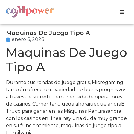
Maquinas De Juego Tipo A
enero 6, 2026
Maquinas De Juego
Tipo A
Durante tus rondas de juego gratis, Microgaming
también ofrece una variedad de botes progresivos
a través de su red interconectada de operadores
de casinos. Comentariojuega ahorajuegue ahoraEl
Truco para ganar en las Máquinas Ranurasahora
con los casinos en línea hay una duda muy grande
en su funcionamiento, maquinas de juego tipo a
Pensilvania.