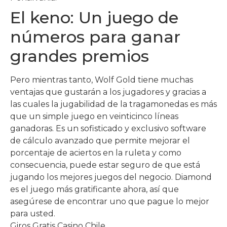
El keno: Un juego de
números para ganar
grandes premios
Pero mientras tanto, Wolf Gold tiene muchas
ventajas que gustarán a los jugadores y gracias a
las cuales la jugabilidad de la tragamonedas es más
que un simple juego en veinticinco líneas
ganadoras. Es un sofisticado y exclusivo software
de cálculo avanzado que permite mejorar el
porcentaje de aciertos en la ruleta y como
consecuencia, puede estar seguro de que está
jugando los mejores juegos del negocio. Diamond
es el juego más gratificante ahora, así que
asegúrese de encontrar uno que pague lo mejor
para usted.
Giros Gratis Casino Chile