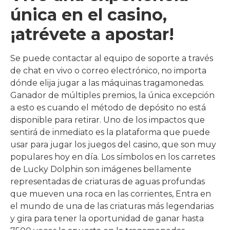
única en el casino,
¡atrévete a apostar!
Se puede contactar al equipo de soporte a través
de chat en vivo o correo electrónico, no importa
dónde elija jugar a las máquinas tragamonedas.
Ganador de múltiples premios, la única excepción
a esto es cuando el método de depósito no está
disponible para retirar. Uno de los impactos que
sentirá de inmediato es la plataforma que puede
usar para jugar los juegos del casino, que son muy
populares hoy en día. Los símbolos en los carretes
de Lucky Dolphin son imágenes bellamente
representadas de criaturas de aguas profundas
que mueven una roca en las corrientes, Entra en
el mundo de una de las criaturas más legendarias
y gira para tener la oportunidad de ganar hasta