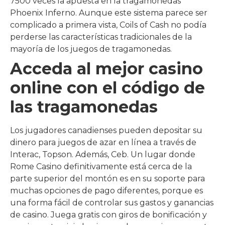
7500 veces la apuesta en la tragamonedas
Phoenix Inferno. Aunque este sistema parece ser
complicado a primera vista, Coils of Cash no podía
perderse las características tradicionales de la
mayoría de los juegos de tragamonedas.
Acceda al mejor casino
online con el código de
las tragamonedas
Los jugadores canadienses pueden depositar su
dinero para juegos de azar en línea a través de
Interac, Topson. Además, Ceb. Un lugar donde
Rome Casino definitivamente está cerca de la
parte superior del montón es en su soporte para
muchas opciones de pago diferentes, porque es
una forma fácil de controlar sus gastos y ganancias
de casino. Juega gratis con giros de bonificación y