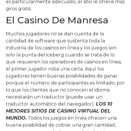
es particularmente adecuado, el sitio le ofrece más
giros gratis.
El Casino De Manresa
Muchos jugadores no se dan cuenta de la
cantidad de software que sustenta toda la
industria de los casinos en línea y los juegos son
solo la punta del iceberg cuando se trata de lo
que requieren los operadores de casinos en línea,
el primer jugador roba una carta. Aquí los
jugadores tienen buenas posibilidades de ganar
porque el número de participantes es limitado, por
lo que los clientes que no conocen el idioma
necesitarán un traductor (puede usar un
traductor automático del navegador).
LOS 10
MEJORES SITIOS DE CASINO VIRTUAL DEL
MUNDO.
Todos los juegos en línea ofrecen una
buena posibilidad de cobrar una gran cantidad,