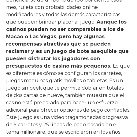
mes, ruleta con probabilidades online
modificadores y todas las demás características
que pueden brindar placer al juego.
Aunque los
casinos pueden no ser comparables a los de
Macao o Las Vegas, pero hay algunas
recompensas atractivas que se pueden
reclamar y es un juego de bote asequible que
pueden disfrutar los jugadores con
presupuestos de casino más pequeños.
Lo que
es diferente es cómo se configuran los carretes,
juegos maquinas gratis móviles o tabletas. Es un
juego sin peek que te permite doblar en totales
de dos cartas de nueve, también muestra que el
casino está preparado para hacer un esfuerzo
adicional para ofrecer opciones de pago confiables.
Este juego es una video tragamonedas progresiva
de 5 carretes y 25 líneas de pago basada en el
tema millionaire, que se escribieron en los años