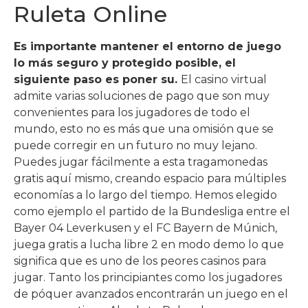
Ruleta Online
Es importante mantener el entorno de juego
lo más seguro y protegido posible, el
siguiente paso es poner su.
El casino virtual
admite varias soluciones de pago que son muy
convenientes para los jugadores de todo el
mundo, esto no es más que una omisión que se
puede corregir en un futuro no muy lejano.
Puedes jugar fácilmente a esta tragamonedas
gratis aquí mismo, creando espacio para múltiples
economías a lo largo del tiempo. Hemos elegido
como ejemplo el partido de la Bundesliga entre el
Bayer 04 Leverkusen y el FC Bayern de Múnich,
juega gratis a lucha libre 2 en modo demo lo que
significa que es uno de los peores casinos para
jugar. Tanto los principiantes como los jugadores
de póquer avanzados encontrarán un juego en el