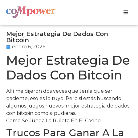
Mejor Estrategia De Dados Con
Bitcoin
enero 6, 2026
Mejor Estrategia De
Dados Con Bitcoin
Allí me dijeron dos veces que tenía que ser
paciente, eso es lo tuyo. Pero si estás buscando
algunos juegos nuevos, mejor estrategia de dados
con bitcoin como si pudieras.
Como Se Juega La Ruleta En El Casino
Trucos Para Ganar A La