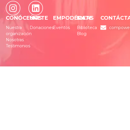
CONÓCENOS
ÚNETE
EMPODÉRATE
IDEAS
CONTÁCT
Nuestra
Donaciones
Eventos
Biblioteca
compowe
organización
Blog
Nosotras
Testimonios