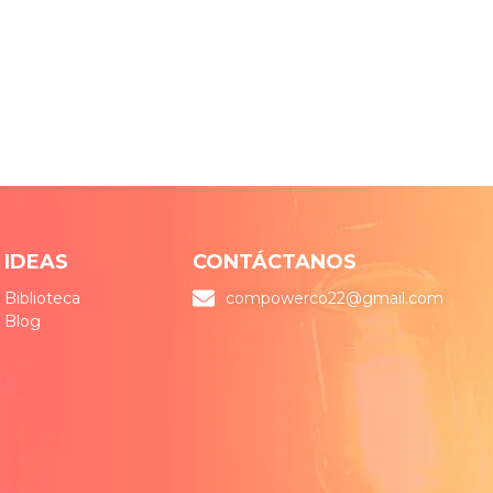
IDEAS
CONTÁCTANOS
Biblioteca
compowerco22@gmail.com
Blog