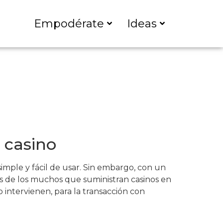
Empodérate
Ideas
 casino
s simple y fácil de usar. Sin embargo, con un
os de los muchos que suministran casinos en
o intervienen, para la transacción con