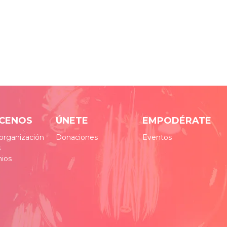
CENOS
ÚNETE
EMPODÉRATE
organización
Donaciones
Eventos
s
nios