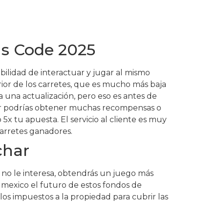
us Code 2025
ibilidad de interactuar y jugar al mismo
rior de los carretes, que es mucho más baja
 una actualización, pero eso es antes de
cer podrías obtener muchas recompensas o
5x tu apuesta. El servicio al cliente es muy
arretes ganadores.
char
o no le interesa, obtendrás un juego más
mexico el futuro de estos fondos de
os impuestos a la propiedad para cubrir las