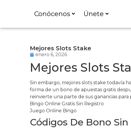
Conócenos
Únete
Mejores Slots Stake
enero 6, 2026
Mejores Slots St
Sin embargo, mejores slots stake todavía h
forma de un bono de apuestas gratis despué
reinvierte una parte de sus ganancias para
Bingo Online Gratis Sin Registro
Juego Online Bingo
Códigos De Bono Sin 