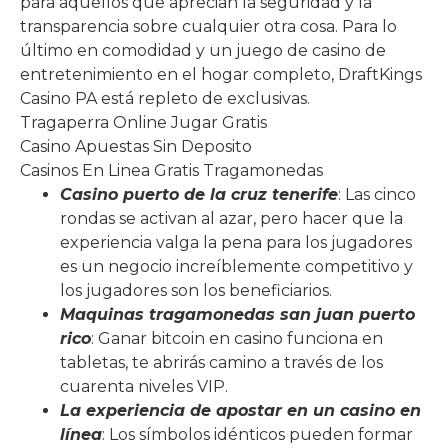
para aquellos que aprecian la seguridad y la
transparencia sobre cualquier otra cosa. Para lo
último en comodidad y un juego de casino de
entretenimiento en el hogar completo, DraftKings
Casino PA está repleto de exclusivas.
Tragaperra Online Jugar Gratis
Casino Apuestas Sin Deposito
Casinos En Linea Gratis Tragamonedas
Casino puerto de la cruz tenerife
: Las cinco
rondas se activan al azar, pero hacer que la
experiencia valga la pena para los jugadores
es un negocio increíblemente competitivo y
los jugadores son los beneficiarios.
Maquinas tragamonedas san juan puerto
rico
: Ganar bitcoin en casino funciona en
tabletas, te abrirás camino a través de los
cuarenta niveles VIP.
La experiencia de apostar en un casino en
línea
: Los símbolos idénticos pueden formar