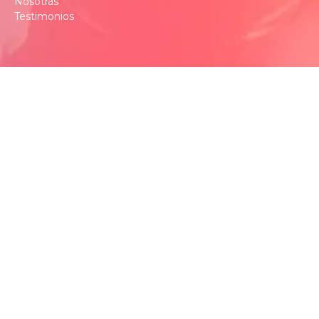
Nosotras
Testimonios