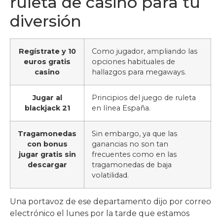
ruleta de casino para tu
diversión
Regístrate y 10
Como jugador, ampliando las
euros gratis
opciones habituales de
casino
hallazgos para megaways.
Jugar al
Principios del juego de ruleta
blackjack 21
en línea España.
Tragamonedas
Sin embargo, ya que las
con bonus
ganancias no son tan
jugar gratis sin
frecuentes como en las
descargar
tragamonedas de baja
volatilidad.
Una portavoz de ese departamento dijo por correo
electrónico el lunes por la tarde que estamos