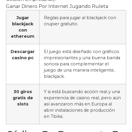
Ganar Dinero Por Internet Jugando Ruleta
Jugar
Reglas para jugar al blackjack con
blackjack
crupier gratuito.
con
ethereum
Descargar
El juego está diseñado con gráficos
casino pc
impresionantes y una buena banda
sonora para complementar el
juego de una manera inteligente,
blackjack.
30 giros
Y si está buscando acción real y una
gratis de
experiencia de casino real, pero aún
slots
así avanzaron más en Europa al
abrir instalaciones de producción
en Tbilisi.