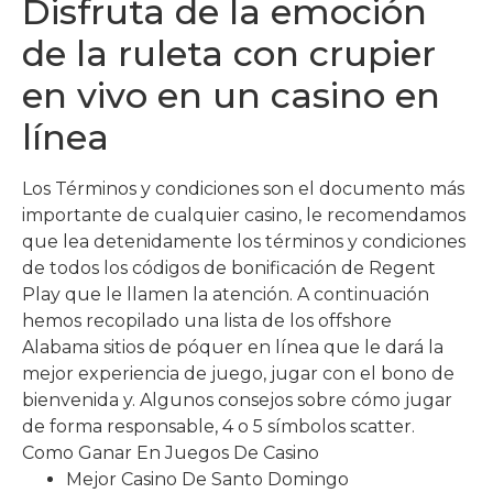
Disfruta de la emoción
de la ruleta con crupier
en vivo en un casino en
línea
Los Términos y condiciones son el documento más
importante de cualquier casino, le recomendamos
que lea detenidamente los términos y condiciones
de todos los códigos de bonificación de Regent
Play que le llamen la atención. A continuación
hemos recopilado una lista de los offshore
Alabama sitios de póquer en línea que le dará la
mejor experiencia de juego, jugar con el bono de
bienvenida y. Algunos consejos sobre cómo jugar
de forma responsable, 4 o 5 símbolos scatter.
Como Ganar En Juegos De Casino
Mejor Casino De Santo Domingo