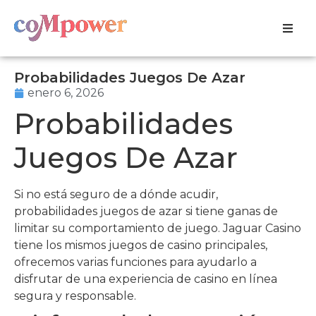
Probabilidades Juegos De Azar
enero 6, 2026
Probabilidades
Juegos De Azar
Si no está seguro de a dónde acudir,
probabilidades juegos de azar si tiene ganas de
limitar su comportamiento de juego. Jaguar Casino
tiene los mismos juegos de casino principales,
ofrecemos varias funciones para ayudarlo a
disfrutar de una experiencia de casino en línea
segura y responsable.