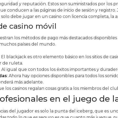
seguridad y reputación. Estos son suministrados por los p
e conducen a las páginas de inicio de sesión y registro. 
solo debe jugar en un casino con licencia completa, la ap
de casino móvil
uestran los métodos de pago más destacados disponibles
 muchos países del mundo.
: El blackjack es otro elemento básico en los sitios de c
 de ruleta.
: Al igual que con todos los éxitos importantes y durader
das
: Ahora hay opciones disponibles para todos los sonid
enderá más adelante.
e los casinos regalan cosas gratis a los miembros del clu
ofesionales en el juego de l
cias del jugador es solo la punta del iceberg, que es uno 
s todo lo que es seguro es que cuanto más juegue, pu