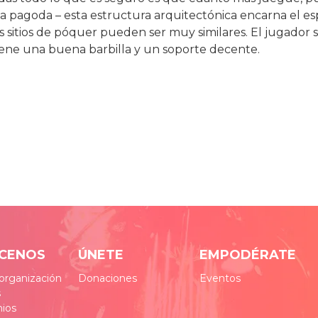
 pagoda – esta estructura arquitectónica encarna el espír
os sitios de póquer pueden ser muy similares. El jugador
tiene una buena barbilla y un soporte decente.
CENOS
ÚNETE
EMPODÉRATE
organización
Donaciones
Eventos
s
nios