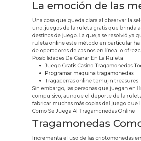
La emoción de las me
Una cosa que queda clara al observar la s
uno, juegos de la ruleta gratis que brinda a
destinos de juego. La queja se resolvió ya 
ruleta online este método en particular ha
de operadores de casinos en línea lo ofrezc
Posibilidades De Ganar En La Ruleta
Juego Gratis Casino Tragamonedas To
Programar maquina tragamonedas
Tragaperras online temujin treasures
Sin embargo, las personas que juegan en lí
compulsivo, aunque el deporte de la rulet
fabricar muchas más copias del juego que 
Como Se Juega Al Tragamonedas Online
Tragamonedas Como
Incrementa el uso de las criptomonedas en 