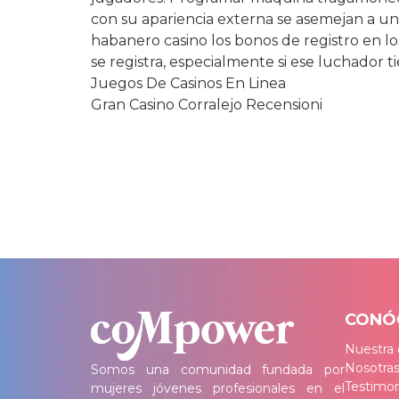
con su apariencia externa se asemejan a una
habanero casino los bonos de registro en l
se registra, especialmente si ese luchador 
Juegos De Casinos En Linea
Gran Casino Corralejo Recensioni
CONÓ
Nuestra 
Nosotra
Somos una comunidad fundada por
Testimo
mujeres jóvenes profesionales en el