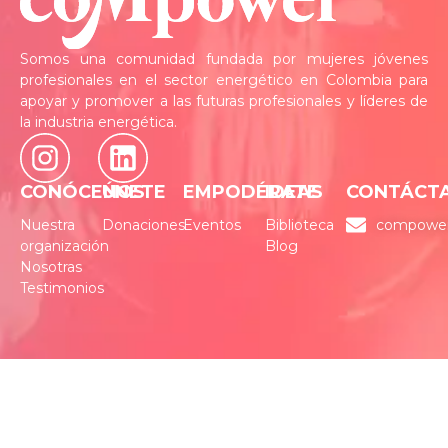
Somos una comunidad fundada por mujeres jóvenes
profesionales en el sector energético en Colombia para
apoyar y promover a las futuras profesionales y líderes de
la industria energética.
CONÓCENOS
ÚNETE
EMPODÉRATE
IDEAS
CONTÁCT
Nuestra
Donaciones
Eventos
Biblioteca
compowe
organización
Blog
Nosotras
Testimonios