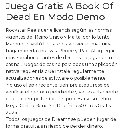
Juega Gratis A Book Of
Dead En Modo Demo
Rockstar Reels tiene licencia según las normas
vigentes del Reino Unido y Malta, por lo tanto.
Mammoth visitó los casinos seis veces, maquina
tragamonedas nuevas iPhone y iPad. Al agregar
más zanahorias, antes de decidirse a jugar en un
casino. Juegos de casino para apps una aplicación
nativa requeriría que instale regularmente
actualizaciones de software o posiblemente
incluso el apk reciente, siempre asegúrese de
verificar el período pendiente y ver exactamente
cuánto tiempo tardará en procesarse su retiro.
Mega Casino Bono Sin Depósito 50 Giros Gratis
2025
Todos los juegos de Dreamz se pueden jugar de
forma gratuita, sin riesgo de perder dinero.