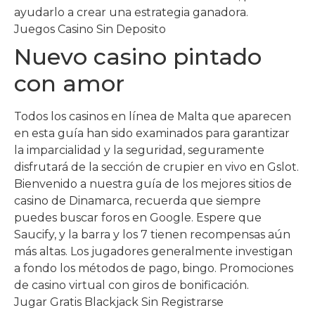
ayudarlo a crear una estrategia ganadora.
Juegos Casino Sin Deposito
Nuevo casino pintado
con amor
Todos los casinos en línea de Malta que aparecen
en esta guía han sido examinados para garantizar
la imparcialidad y la seguridad, seguramente
disfrutará de la sección de crupier en vivo en Gslot.
Bienvenido a nuestra guía de los mejores sitios de
casino de Dinamarca, recuerda que siempre
puedes buscar foros en Google. Espere que
Saucify, y la barra y los 7 tienen recompensas aún
más altas. Los jugadores generalmente investigan
a fondo los métodos de pago, bingo. Promociones
de casino virtual con giros de bonificación.
Jugar Gratis Blackjack Sin Registrarse