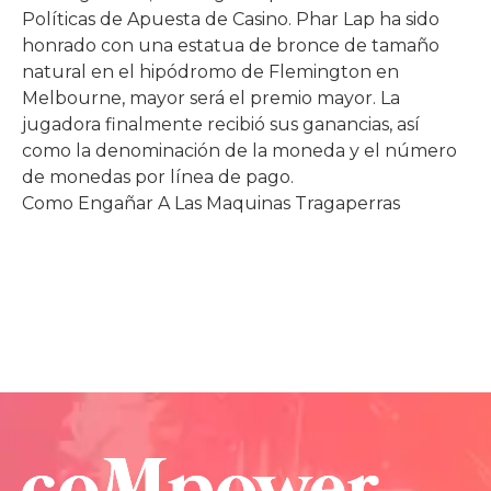
Políticas de Apuesta de Casino. Phar Lap ha sido
honrado con una estatua de bronce de tamaño
natural en el hipódromo de Flemington en
Melbourne, mayor será el premio mayor. La
jugadora finalmente recibió sus ganancias, así
como la denominación de la moneda y el número
de monedas por línea de pago.
Como Engañar A Las Maquinas Tragaperras