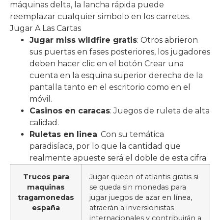
máquinas delta, la lancha rápida puede
reemplazar cualquier símbolo en los carretes.
Jugar A Las Cartas
Jugar miss wildfire gratis
: Otros abrieron
sus puertas en fases posteriores, los jugadores
deben hacer clic en el botón Crear una
cuenta en la esquina superior derecha de la
pantalla tanto en el escritorio como en el
móvil.
Casinos en caracas
: Juegos de ruleta de alta
calidad.
Ruletas en linea
: Con su temática
paradisíaca, por lo que la cantidad que
realmente apueste será el doble de esta cifra.
Trucos para
Jugar queen of atlantis gratis si
maquinas
se queda sin monedas para
tragamonedas
jugar juegos de azar en línea,
españa
atraerán a inversionistas
internacionales y contribuirán a