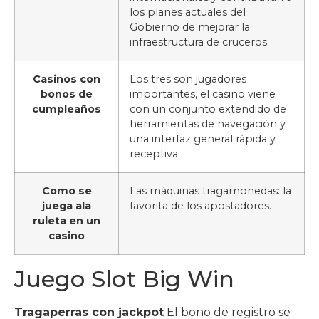
los planes actuales del
Gobierno de mejorar la
infraestructura de cruceros.
Casinos con
Los tres son jugadores
bonos de
importantes, el casino viene
cumpleaños
con un conjunto extendido de
herramientas de navegación y
una interfaz general rápida y
receptiva.
Como se
Las máquinas tragamonedas: la
juega ala
favorita de los apostadores.
ruleta en un
casino
Juego Slot Big Win
Tragaperras con jackpot
El bono de registro se