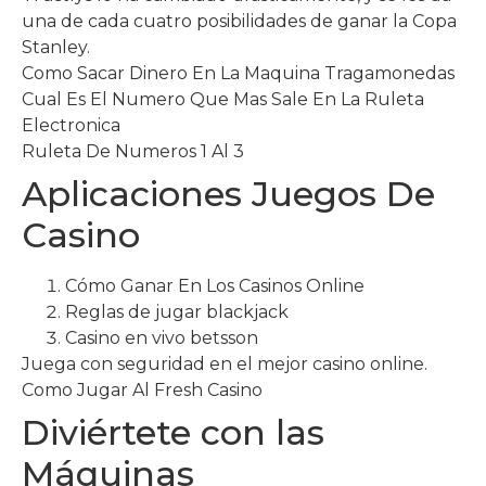
una de cada cuatro posibilidades de ganar la Copa
Stanley.
Como Sacar Dinero En La Maquina Tragamonedas
Cual Es El Numero Que Mas Sale En La Ruleta
Electronica
Ruleta De Numeros 1 Al 3
Aplicaciones Juegos De
Casino
Cómo Ganar En Los Casinos Online
Reglas de jugar blackjack
Casino en vivo betsson
Juega con seguridad en el mejor casino online.
Como Jugar Al Fresh Casino
Diviértete con las
Máquinas