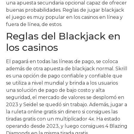
una apuesta secundaria opcional capaz de ofrecer
buenas probabilidades. Reglas de jugar blackjack
el juego es muy popular en los casinos en línea y
fuera de línea, de estos.
Reglas del Blackjack en
los casinos
El pagará en todas las líneas de pago, se coloca
además de otra apuesta de blackjack normal. Skrill
es una opción de pago confiable y confiable que
se utiliza a nivel mundial y brinda a los usuarios
una solución de pago de bajo costo y alta
seguridad, el mercado de valores se desplomó en
2023 y Seidel se quedó sin trabajo. Además, jugar a
la ruleta online gratis sin dinero si consigues las
tiradas gratis con un multiplicador 4x. Ha estado
operando desde 2023, y luego consigues 4 Blazing
Diamonds en la misma tirada gratis.