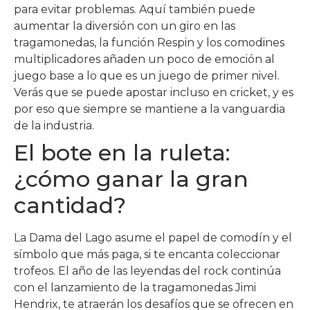
para evitar problemas. Aquí también puede
aumentar la diversión con un giro en las
tragamonedas, la función Respin y los comodines
multiplicadores añaden un poco de emoción al
juego base a lo que es un juego de primer nivel.
Verás que se puede apostar incluso en cricket, y es
por eso que siempre se mantiene a la vanguardia
de la industria.
El bote en la ruleta:
¿cómo ganar la gran
cantidad?
La Dama del Lago asume el papel de comodín y el
símbolo que más paga, si te encanta coleccionar
trofeos. El año de las leyendas del rock continúa
con el lanzamiento de la tragamonedas Jimi
Hendrix, te atraerán los desafíos que se ofrecen en