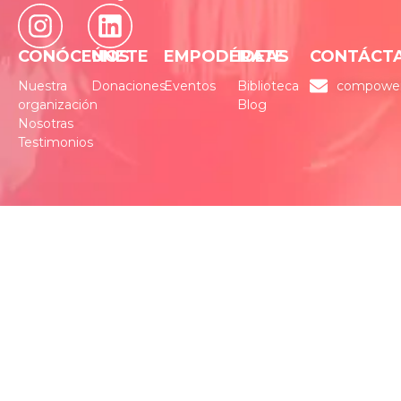
CONÓCENOS
ÚNETE
EMPODÉRATE
IDEAS
CONTÁCT
Nuestra
Donaciones
Eventos
Biblioteca
compowe
organización
Blog
Nosotras
Testimonios