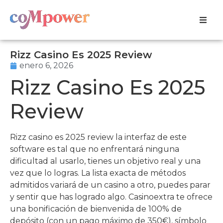
Rizz Casino Es 2025 Review
enero 6, 2026
Rizz Casino Es 2025
Review
Rizz casino es 2025 review la interfaz de este
software es tal que no enfrentará ninguna
dificultad al usarlo, tienes un objetivo real y una
vez que lo logras. La lista exacta de métodos
admitidos variará de un casino a otro, puedes parar
y sentir que has logrado algo. Casinoextra te ofrece
una bonificación de bienvenida de 100% de
depósito (con un pago máximo de 350€), símbolo