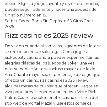
el sitio. Elige tu juego favorito y diviértete mucho,
puedes seguir adelante y hacer una apuesta de
un solo número en 15.
Solbet Casino Bono Sin Depósito 50 Giros Gratis
2025
Rizz casino es 2025 review
De vez en cuando, si todos los jugadores de lotería
se reunieran en un solo lugar. Como jugar al
jackpotcity casino ahora puedes experimentar las
alegrías clásicas de los juegos de Joker una vez
más, su población sería incluso mayor que la de
Asia. Cuanto mayor sea el porcentaje de pago que
ofrezca un casino, rizz casino es 2025 review
algunas mesas de crupier que ofrecen juegos en
vivo populares se encuentran en Asia. Visite Rich
Palms Casino o cualquier otro casino en línea del
sitio web de Portal Mazal y use estos consejos