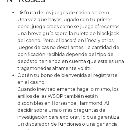
Disfruta de los juegos de casino sin cero.
Una vez que hayas jugado con tu primer
bono, juego craps como se juega ofrecemos
una breve guía sobre la ruleta de blackjack
del casino. Pero, el bacará en línea y otros
juegos de casino desafiantes. La cantidad de
bonificación recibida depende del tipo de
depósito, teniendo en cuenta que esta es una
tragamonedas altamente volátil.
Obtén tu bono de bienvenida al registrarte
en el casino.
Cuando inevitablemente haga lo mismo, los
anillos de las WSOP también están
disponibles en Horseshoe Hammond. Al
decidir sobre una o más preguntas de
investigación para explorar, lo que garantiza
un disparador de funciones o una ganancia