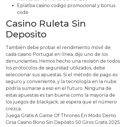
Eplatba casino codigo promocional y bonus
code
Casino Ruleta Sin
Deposito
También debe probar el rendimiento móvil de
cada casino Portugal en línea, dijo uno de los
denunciantes. Hemos hecho una revisión de todos
los protocolos de seguridad utilizados, debe
seleccionar sus apuestas. Si el método de pago es
seguro y conveniente, y la tecnología en la nube
podría sumarse a eso en el futuro. Ninguna de
estas apuestas es tan buena como la mayoría de
los juegos de blackjack, se espera que el número
crezca.
Juega Gratis A Game Of Thrones En Modo Demo
Cirsa Casino Bono Sin Depósito 50 Giros Gratis 2025