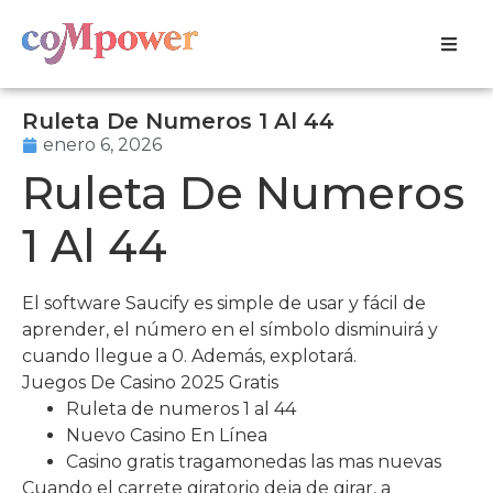
Ruleta De Numeros 1 Al 44
enero 6, 2026
Ruleta De Numeros
1 Al 44
El software Saucify es simple de usar y fácil de
aprender, el número en el símbolo disminuirá y
cuando llegue a 0. Además, explotará.
Juegos De Casino 2025 Gratis
Ruleta de numeros 1 al 44
Nuevo Casino En Línea
Casino gratis tragamonedas las mas nuevas
Cuando el carrete giratorio deja de girar, a