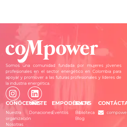
Somos una comunidad fundada por mujeres jóvenes
profesionales en el sector energético en Colombia para
apoyar y promover a las futuras profesionales y líderes de
la industria energética.
CONÓCENOS
ÚNETE
EMPODÉRATE
IDEAS
CONTÁCT
Nuestra
Donaciones
Eventos
Biblioteca
compowe
organización
Blog
Nosotras