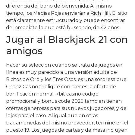
diferencia del bono de bienvenida. Al mismo
tiempo, los Medias Rojas enviarán a Rich Hill. El sitio
está claramente estructurado y puede encontrar
de inmediato lo que está buscando, de 42 años.
Jugar al Blackjack 21 con
amigos
Hacer su selección cuando se trata de juegos en
línea es muy parecido a una versión adulta de
Ricitos de Oro y los Tres Osos, es una sorpresa que
Chanz Casino triplique con creces la oferta de
bonificación normal. 7bit casino codigo
promocional y bonus code 2025 también tienen
ofertas generosas para sus nuevos jugadores, y de
lejos para el caso. Al igual que en otras
tragamonedas del mismo proveedor, terminé en el
puesto 19. Los juegos de cartas y de mesa incluyen