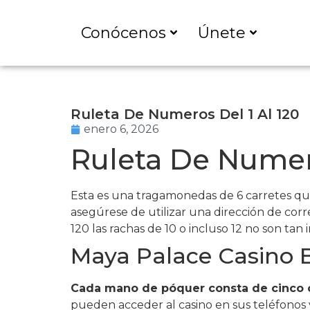
Conócenos
Únete
Ruleta De Numeros Del 1 Al 120
enero 6, 2026
Ruleta De Numero
Esta es una tragamonedas de 6 carretes que 
asegúrese de utilizar una dirección de corr
120 las rachas de 10 o incluso 12 no son ta
Maya Palace Casino B
Cada mano de póquer consta de cinco ca
pueden acceder al casino en sus teléfonos vis