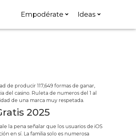
Empodérate
Ideas
dad de producir 117,649 formas de ganar,
ia del casino. Ruleta de numeros del 1 al
laridad de una marca muy respetada.
ratis 2025
ale la pena señalar que los usuarios de iOS
ción en sí. La familia solo es numerosa