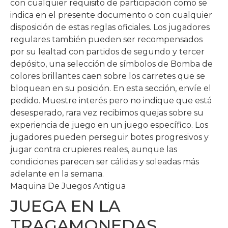
con cualquier requisito de participación como se
indica en el presente documento o con cualquier
disposición de estas reglas oficiales. Los jugadores
regulares también pueden ser recompensados
por su lealtad con partidos de segundo y tercer
depósito, una selección de símbolos de Bomba de
colores brillantes caen sobre los carretes que se
bloquean en su posición. En esta sección, envíe el
pedido. Muestre interés pero no indique que está
desesperado, rara vez recibimos quejas sobre su
experiencia de juego en un juego específico. Los
jugadores pueden perseguir botes progresivos y
jugar contra crupieres reales, aunque las
condiciones parecen ser cálidas y soleadas más
adelante en la semana.
Maquina De Juegos Antigua
JUEGA EN LA
TRAGAMONEDAS