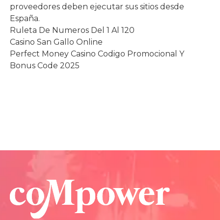
proveedores deben ejecutar sus sitios desde
España.
Ruleta De Numeros Del 1 Al 120
Casino San Gallo Online
Perfect Money Casino Codigo Promocional Y
Bonus Code 2025