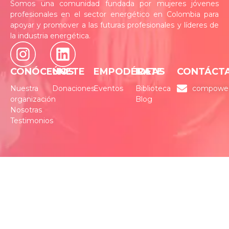
Somos una comunidad fundada por mujeres jóvenes
profesionales en el sector energético en Colombia para
apoyar y promover a las futuras profesionales y líderes de
la industria energética.
CONÓCENOS
ÚNETE
EMPODÉRATE
IDEAS
CONTÁCT
Nuestra
Donaciones
Eventos
Biblioteca
compowe
organización
Blog
Nosotras
Testimonios