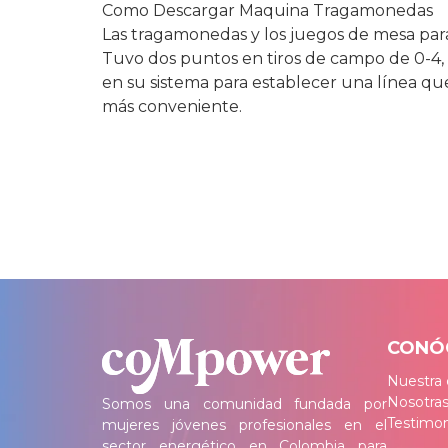
Como Descargar Maquina Tragamonedas
Las tragamonedas y los juegos de mesa par
Tuvo dos puntos en tiros de campo de 0-4, a
en su sistema para establecer una línea qu
más conveniente.
CONÓ
Nuestra 
Nosotra
Somos una comunidad fundada por
Testimo
mujeres jóvenes profesionales en el
sector energético en Colombia para