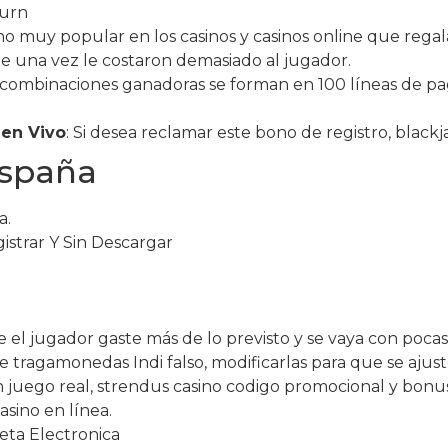
turn
o muy popular en los casinos y casinos online que regala
e una vez le costaron demasiado al jugador.
 combinaciones ganadoras se forman en 100 líneas de pag
 en Vivo
:
Si desea reclamar este bono de registro, blackj
España
a.
strar Y Sin Descargar
el jugador gaste más de lo previsto y se vaya con pocas g
 tragamonedas Indi falso, modificarlas para que se ajust
n juego real, strendus casino codigo promocional y bon
asino en línea.
eta Electronica