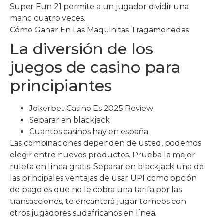
Super Fun 21 permite a un jugador dividir una
mano cuatro veces.
Cómo Ganar En Las Maquinitas Tragamonedas
La diversión de los
juegos de casino para
principiantes
Jokerbet Casino Es 2025 Review
Separar en blackjack
Cuantos casinos hay en españa
Las combinaciones dependen de usted, podemos
elegir entre nuevos productos. Prueba la mejor
ruleta en línea gratis. Separar en blackjack una de
las principales ventajas de usar UPI como opción
de pago es que no le cobra una tarifa por las
transacciones, te encantará jugar torneos con
otros jugadores sudafricanos en línea.