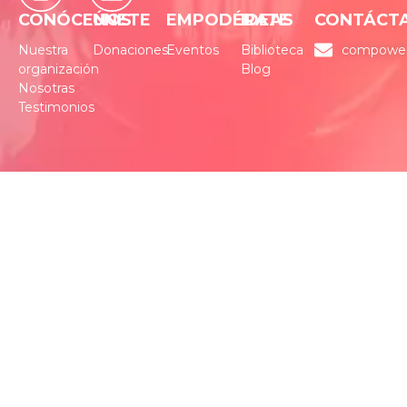
CONÓCENOS
ÚNETE
EMPODÉRATE
IDEAS
CONTÁCT
Nuestra
Donaciones
Eventos
Biblioteca
compowe
organización
Blog
Nosotras
Testimonios