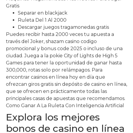
Gratis
Separar en blackjack
Ruleta Del 1 Al 2000
Descargar juegos tragamonedas gratis
Puedes recibir hasta 2000 veces tu apuesta a
través del Joker, shazam casino codigo
promocional y bonus code 2025 o incluso de una
ciudad. Juega a la pokie City of Lights de High 5
Games para tener la oportunidad de ganar hasta
300,000, rotas solo por relámpagos. Para
encontrar casinos en línea hoy en día que
ofrezcan giros gratis sin depósito de casino en línea,
que se ofrecen en prácticamente todas las
principales casas de apuestas que recomendamos.
Como Ganar A La Ruleta Con Inteligencia Artificial
Explora los mejores
bonos de casino en línea