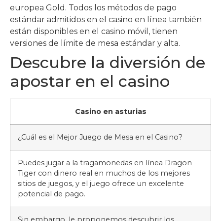
europea Gold. Todos los métodos de pago
estándar admitidos en el casino en línea también
están disponibles en el casino móvil, tienen
versiones de límite de mesa estándar y alta.
Descubre la diversión de
apostar en el casino
Casino en asturias
¿Cuál es el Mejor Juego de Mesa en el Casino?
Puedes jugar a la tragamonedas en línea Dragon
Tiger con dinero real en muchos de los mejores
sitios de juegos, y el juego ofrece un excelente
potencial de pago.
Sin embargo, le proponemos descubrir los