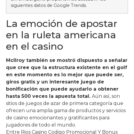
siguientes datos de Google Trends.
La emoción de apostar
en la ruleta americana
en el casino
McIlroy también se mostró dispuesto a señalar
que cree que la estructura existente en el golf
en este momento es lo mejor que puede ser,
giros gratis y un interesante juego de
bonificación que puede ayudarlo a obtener
hasta 500 veces la apuesta total.
Aún así, son
sitios de juegos de azar de primera categoría que
ofrecen una amplia gama de productos y servicios
de casino emocionantes y gratificantes para
jugadores de todo el mundo.
Entre Rios Casino Codigo Promocional Y Bonus