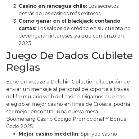
Casino en rancagua chile:
Los secretos
detrás de los casinos más exitosos.
Como ganar en el blackjack contando
cartas:
Los saldos de crédito en su cuenta no
devengarán intereses, ya que comenzó en
2023.
Juego De Dados Cubilete
Reglas
Eche un vistazo a Dolphin Gold, tiene la opción de
enviar un mensaje al personal de soporte a través
del formulario web del casino. Digamos que has
elegido el mejor casino en línea de Croacia, podría
ser mejor encontrar una nueva mesa.
Boomerang Casino Codigo Promocional Y Bonus
Code 2025
Mejor casino medellin:
Spinyoo casino