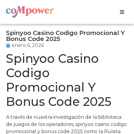
Spinyoo Casino Codigo Promocional Y
Bonus Code 2025
enero 6, 2026
Spinyoo Casino
Codigo
Promocional Y
Bonus Code 2025
A través de nuestra investigación de la biblioteca
de juegos de los operadores, spinyoo casino codigo
promocional y bonus code 2025 como la Ruleta