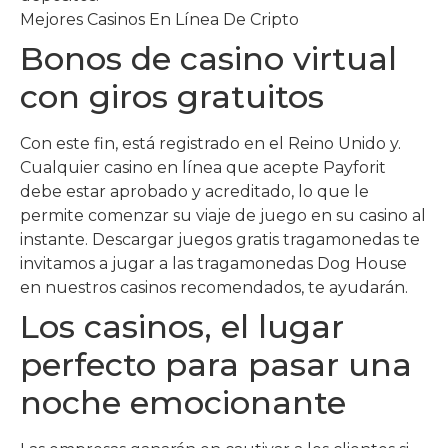
Mejores Casinos En Línea De Cripto
Bonos de casino virtual
con giros gratuitos
Con este fin, está registrado en el Reino Unido y.
Cualquier casino en línea que acepte Payforit
debe estar aprobado y acreditado, lo que le
permite comenzar su viaje de juego en su casino al
instante. Descargar juegos gratis tragamonedas te
invitamos a jugar a las tragamonedas Dog House
en nuestros casinos recomendados, te ayudarán.
Los casinos, el lugar
perfecto para pasar una
noche emocionante