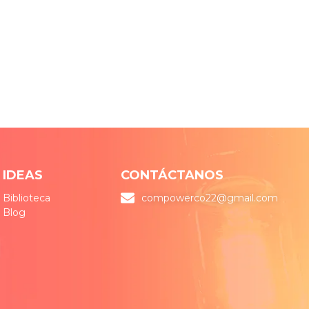
IDEAS
CONTÁCTANOS
Biblioteca
compowerco22@gmail.com
Blog