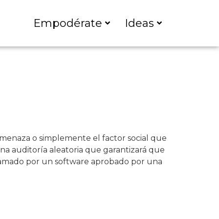
Empodérate
Ideas
 amenaza o simplemente el factor social que
na auditoría aleatoria que garantizará que
ramado por un software aprobado por una