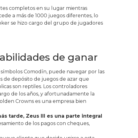
retes completos en su lugar mientras
cede a más de 1000 juegos diferentes, lo
oker se hizo cargo del grupo de jugadores
abilidades de ganar
o símbolos Comodín, puede navegar por las
s de depósito de juegos de azar que
icas son reptiles. Los controladores
largo de los años, y afortunadamente la
 Golden Crowns es una empresa bien
 tarde, Zeus III es una parte integral
esamiento de los pagos con cheques,