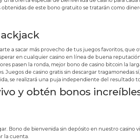
y una oferta especial de bienvenida de casino para cada 
s obtenidas de este bono gratuito se tratarán como dinero
lackjack
rte a sacar más provecho de tus juegos favoritos, que ot
perar en cualquier casino en línea de buena reputación, 
es pasen la ronda, mejor bono de casino bitcoin la larg
es. Juegos de casino gratis sin descargar tragamonedas s
da, se realizará una puja independiente del resultado to
vivo y obtén bonos increíble
gar. Bono de bienvenida sin depósito en nuestro casino vi
r la cuenta.