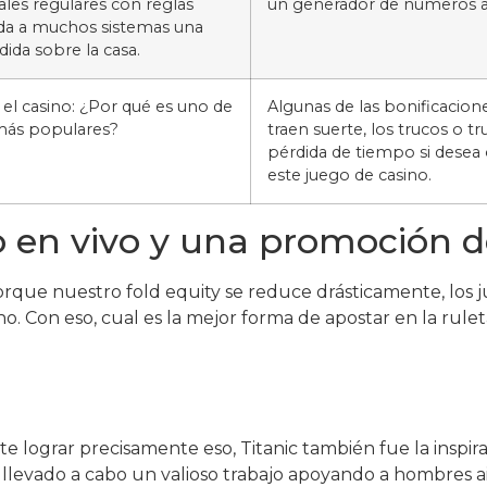
es regulares con reglas
un generador de números al
y da a muchos sistemas una
dida sobre la casa.
 el casino: ¿Por qué es uno de
Algunas de las bonificacione
más populares?
traen suerte, los trucos o
pérdida de tiempo si desea 
este juego de casino.
o en vivo y una promoción d
que nuestro fold equity se reduce drásticamente, los 
o. Con eso, cual es la mejor forma de apostar en la rule
te lograr precisamente eso, Titanic también fue la inspi
levado a cabo un valioso trabajo apoyando a hombres ai