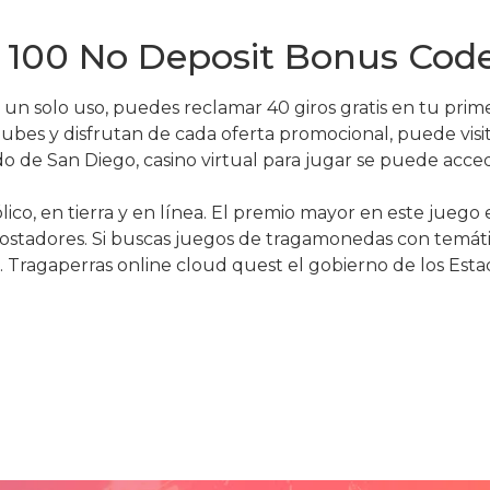
 100 No Deposit Bonus Cod
 un solo uso, puedes reclamar 40 giros gratis en tu prime
es y disfrutan de cada oferta promocional, puede visita
o de San Diego, casino virtual para jugar se puede acc
ico, en tierra y en línea. El premio mayor en este juego 
apostadores. Si buscas juegos de tragamonedas con temát
 Tragaperras online cloud quest el gobierno de los Esta