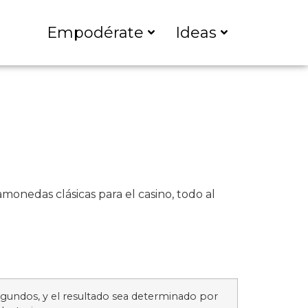
Empodérate
Ideas
onedas clásicas para el casino, todo al
egundos, y el resultado sea determinado por