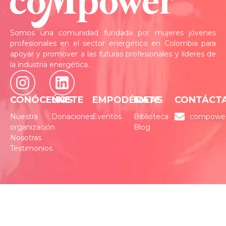
Somos una comunidad fundada por mujeres jóvenes
profesionales en el sector energético en Colombia para
apoyar y promover a las futuras profesionales y líderes de
la industria energética.
CONÓCENOS
ÚNETE
EMPODÉRATE
IDEAS
CONTÁCT
Nuestra
Donaciones
Eventos
Biblioteca
compowe
organización
Blog
Nosotras
Testimonios