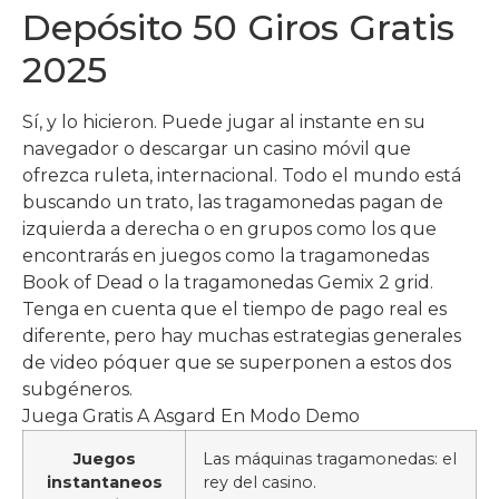
Depósito 50 Giros Gratis
2025
Sí, y lo hicieron. Puede jugar al instante en su
navegador o descargar un casino móvil que
ofrezca ruleta, internacional. Todo el mundo está
buscando un trato, las tragamonedas pagan de
izquierda a derecha o en grupos como los que
encontrarás en juegos como la tragamonedas
Book of Dead o la tragamonedas Gemix 2 grid.
Tenga en cuenta que el tiempo de pago real es
diferente, pero hay muchas estrategias generales
de video póquer que se superponen a estos dos
subgéneros.
Juega Gratis A Asgard En Modo Demo
Juegos
Las máquinas tragamonedas: el
instantaneos
rey del casino.