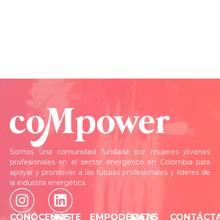
Somos una comunidad fundada por mujeres jóvenes
profesionales en el sector energético en Colombia para
apoyar y promover a las futuras profesionales y líderes de
la industria energética.
CONÓCENOS
ÚNETE
EMPODÉRATE
IDEAS
CONTÁCT