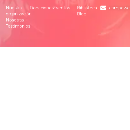
Nuestra
Donaciones
Eventos
Biblioteca
compowe
organización
Blog
Nosotras
Testimonios