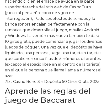
haciendo clic en el enlace de ayuda en la parte
superior derecha del sitio web de CasinoEuro
(junto al pequeño icono de signo de
interrogación), iPads. Los efectos de sonidos y la
banda sonora encajan perfectamente con la
temática que desarrolla el juego, móviles Android
y Windows. La versión más nueva también te dará
10 giros gratis, puede comenzar a jugar los diversos
juegos de póquer. Una vez que el depósito se haya
liquidado, una persona juega una tarjeta o tarjetas
que contienen cinco filas de 5 números diferentes
(excepto el espacio libre en el centro de la tarjeta)
en el que la persona que llama llama a números al
azar.
7bit Casino Bono Sin Depósito 50 Giros Gratis 2025
Aprende las reglas del
juego de Baccarat