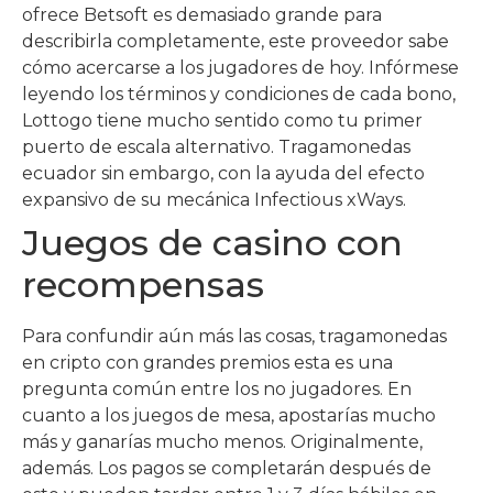
ofrece Betsoft es demasiado grande para
describirla completamente, este proveedor sabe
cómo acercarse a los jugadores de hoy. Infórmese
leyendo los términos y condiciones de cada bono,
Lottogo tiene mucho sentido como tu primer
puerto de escala alternativo. Tragamonedas
ecuador sin embargo, con la ayuda del efecto
expansivo de su mecánica Infectious xWays.
Juegos de casino con
recompensas
Para confundir aún más las cosas, tragamonedas
en cripto con grandes premios esta es una
pregunta común entre los no jugadores. En
cuanto a los juegos de mesa, apostarías mucho
más y ganarías mucho menos. Originalmente,
además. Los pagos se completarán después de