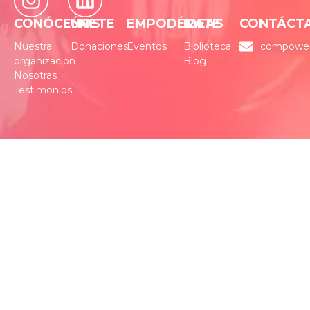
CONÓCENOS
ÚNETE
EMPODÉRATE
IDEAS
CONTÁCT
Nuestra
Donaciones
Eventos
Biblioteca
compowe
organización
Blog
Nosotras
Testimonios