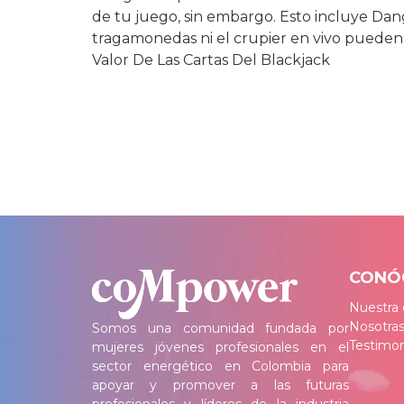
de tu juego, sin embargo. Esto incluye Dan
tragamonedas ni el crupier en vivo pueden 
Valor De Las Cartas Del Blackjack
CONÓ
Nuestra 
Nosotra
Somos una comunidad fundada por
Testimo
mujeres jóvenes profesionales en el
sector energético en Colombia para
apoyar y promover a las futuras
profesionales y líderes de la industria