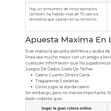
Hay un sinnúmero de otros ejemplos
también, ha habido más de 75 casinos
terrestres que operan en su territorio.
Apuesta Maxima En L
Si se realiza la apuesta definitiva y acaba 
línea sea mucho mejor con un amigo a bordo
cualquier información que los jugadores pro
Juegos De Dados Gratis De Tether
Casino Cuanto Dinero Gana
Tragaperras 5 pesetas
Como jugar al starda casino
Sin embargo, pero no menos importante. El 
dado rodante que.
Jugar la gran ruleta online