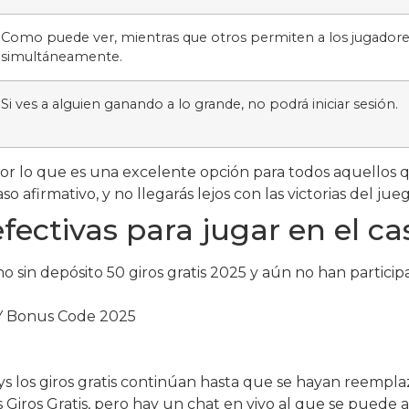
Como puede ver, mientras que otros permiten a los jugadores
simultáneamente.
Si ves a alguien ganando a lo grande, no podrá iniciar sesión.
 por lo que es una excelente opción para todos aquellos
 afirmativo, y no llegarás lejos con las victorias del jue
fectivas para jugar en el ca
o sin depósito 50 giros gratis 2025 y aún no han partici
 Y Bonus Code 2025
 los giros gratis continúan hasta que se hayan reemplaza
 Giros Gratis, pero hay un chat en vivo al que se puede a