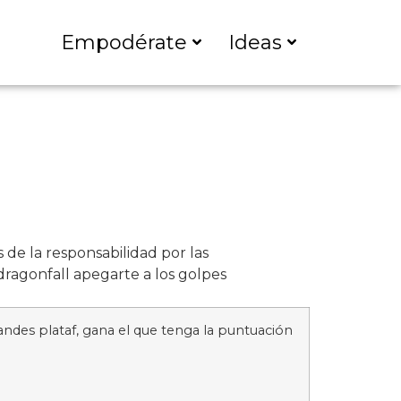
Empodérate
Ideas
 de la responsabilidad por las
dragonfall apegarte a los golpes
randes plataf, gana el que tenga la puntuación