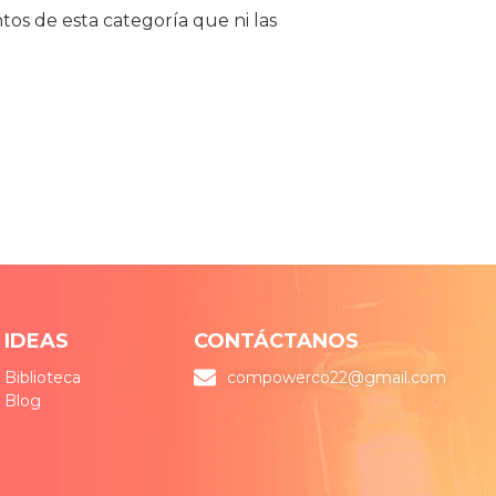
os de esta categoría que ni las
IDEAS
CONTÁCTANOS
Biblioteca
compowerco22@gmail.com
Blog