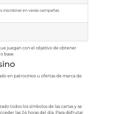
 inscribirse en varias campañas
 que juegan con el objetivo de obtener
go base.
sino
pado en patrocinios u ofertas de marca de
do todos los símbolos de las cartas y se
cceder las 24 horas del día. Para disfrutar