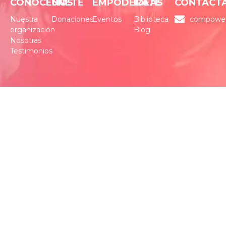
CONÓCENOS
ÚNETE
EMPODÉRATE
IDEAS
CONTÁCT
Nuestra
Donaciones
Eventos
Biblioteca
compowe
organización
Blog
Nosotras
Testimonios