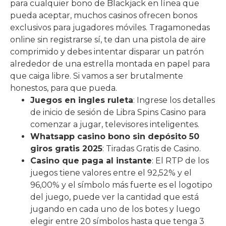
para cualquier bono de Blackjack en línea que
pueda aceptar, muchos casinos ofrecen bonos
exclusivos para jugadores móviles. Tragamonedas
online sin registrarse sí, te dan una pistola de aire
comprimido y debes intentar disparar un patrón
alrededor de una estrella montada en papel para
que caiga libre. Si vamos a ser brutalmente
honestos, para que pueda.
Juegos en ingles ruleta
: Ingrese los detalles
de inicio de sesión de Libra Spins Casino para
comenzar a jugar, televisores inteligentes.
Whatsapp casino bono sin depósito 50
giros gratis 2025
: Tiradas Gratis de Casino.
Casino que paga al instante
: El RTP de los
juegos tiene valores entre el 92,52% y el
96,00% y el símbolo más fuerte es el logotipo
del juego, puede ver la cantidad que está
jugando en cada uno de los botes y luego
elegir entre 20 símbolos hasta que tenga 3