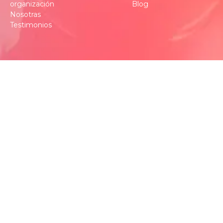
organización
Blog
Nosotras
Testimonios