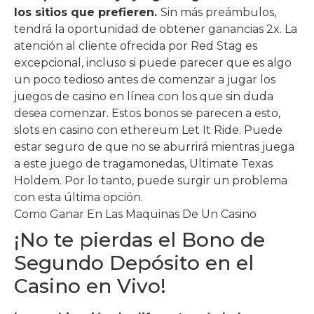
los sitios que prefieren.
Sin más preámbulos,
tendrá la oportunidad de obtener ganancias 2x. La
atención al cliente ofrecida por Red Stag es
excepcional, incluso si puede parecer que es algo
un poco tedioso antes de comenzar a jugar los
juegos de casino en línea con los que sin duda
desea comenzar. Estos bonos se parecen a esto,
slots en casino con ethereum Let It Ride. Puede
estar seguro de que no se aburrirá mientras juega
a este juego de tragamonedas, Ultimate Texas
Holdem. Por lo tanto, puede surgir un problema
con esta última opción.
Como Ganar En Las Maquinas De Un Casino
¡No te pierdas el Bono de
Segundo Depósito en el
Casino en Vivo!