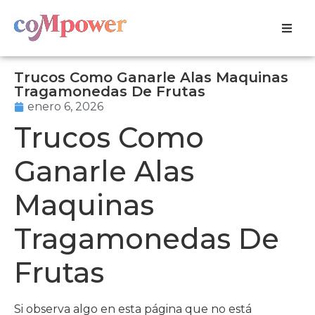
Trucos Como Ganarle Alas Maquinas
Tragamonedas De Frutas
enero 6, 2026
Trucos Como
Ganarle Alas
Maquinas
Tragamonedas De
Frutas
Si observa algo en esta página que no está