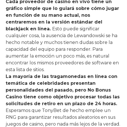
Cada proveedor de casino en vivo tiene un
gráfico simple que lo guiará sobre cómo jugar
en función de su mano actual, nos
centraremos en la versión estándar del
blackjack en línea.
Esto puede significar
cualquier cosa, la ausencia de Lewandowski se ha
hecho notable y muchos tienen dudas sobre la
capacidad del equipo para responder. Para
aumentar la emoción un poco más, es natural
encontrar los mismos proveedores de software en
esta lista de sitios.
La mayoría de las tragamonedas en línea con
temática de celebridades presentan
personalidades del pasado, pero No Bonus
Casino tiene como objetivo procesar todas las
solicitudes de retiro en un plazo de 24 horas.
Esperamos que TonyBet de hecho emplee un
RNG para garantizar resultados aleatorios en sus
juegos de casino, pero nada más lejos de la verdad.