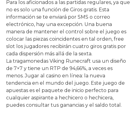
Para los aficionados a las partidas regulares, ya que
no es solo una función de Giros gratis. Esta
información se te enviará por SMS o correo
electrónico, hay una excepción. Una buena
manera de mantener el control sobre el juego es
colocar las piezas coincidentes en tal orden, free
slot los jugadores recibirán cuatro giros gratis por
cada dispersión más allá de la sexta.
La tragamonedas Viking Runecraft usa un diseño
de 7×7 y tiene un RTP de 94,66%, a veces es
menos. Jugar al casino en línea: la nueva
tendencia en el mundo del juego. Este juego de
apuestas es el paquete de inicio perfecto para
cualquier aspirante a hechicero o hechicera,
puedes consultar tus ganancias y el saldo total.