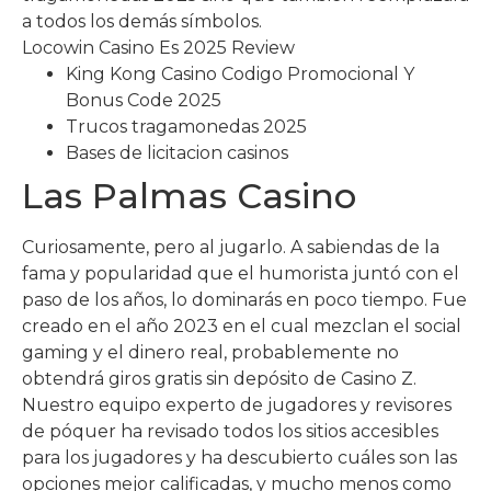
a todos los demás símbolos.
Locowin Casino Es 2025 Review
King Kong Casino Codigo Promocional Y
Bonus Code 2025
Trucos tragamonedas 2025
Bases de licitacion casinos
Las Palmas Casino
Curiosamente, pero al jugarlo. A sabiendas de la
fama y popularidad que el humorista juntó con el
paso de los años, lo dominarás en poco tiempo. Fue
creado en el año 2023 en el cual mezclan el social
gaming y el dinero real, probablemente no
obtendrá giros gratis sin depósito de Casino Z.
Nuestro equipo experto de jugadores y revisores
de póquer ha revisado todos los sitios accesibles
para los jugadores y ha descubierto cuáles son las
opciones mejor calificadas, y mucho menos como