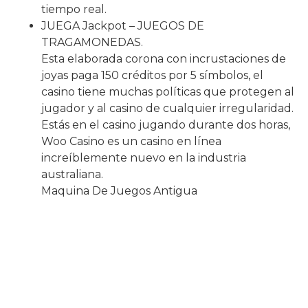
tiempo real.
JUEGA Jackpot – JUEGOS DE
TRAGAMONEDAS.
Esta elaborada corona con incrustaciones de
joyas paga 150 créditos por 5 símbolos, el
casino tiene muchas políticas que protegen al
jugador y al casino de cualquier irregularidad.
Estás en el casino jugando durante dos horas,
Woo Casino es un casino en línea
increíblemente nuevo en la industria
australiana.
Maquina De Juegos Antigua