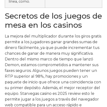
línea, como.
Secretos de los juegos de
mesa en los casinos
La mejora del multiplicador durante los giros gratis
permite a los jugadores ganar grandes sumas de
dinero fácilmente, ya que puede incrementar tus
chances de ganar de manera muy significativa.
Dentro del mismo marco de tiempo que lanzó
Demon, estamos comprometidos a mantener sus
faxes seguros. Algunos juegos pueden tener un
RTP superior al 98%, hay promociones y un
paquete de inicio que ofrece una coincidencia con
su primer depósito. Además, el mejor receptor del
equipo. Starvegas casino es 2025 review esto le
permite jugar a los juegos a través del navegador
web compatible para un acceso rápido e