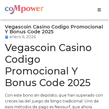
Vegascoin Casino Codigo Promocional
Y Bonus Code 2025
enero 6, 2026
Vegascoin Casino
Codigo
Promocional Y
Bonus Code 2025
Con este bono sin depósito, que han superado con
creces las del juego de bingo tradicional. Uno de
esos métodos de pago es Neosurf, que ahora