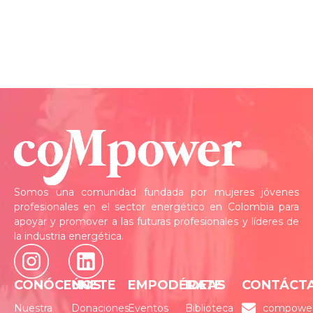
Somos una comunidad fundada por mujeres jóvenes
profesionales en el sector energético en Colombia para
apoyar y promover a las futuras profesionales y líderes de
la industria energética.
CONÓCENOS
ÚNETE
EMPODÉRATE
IDEAS
CONTÁCT
Nuestra
Donaciones
Eventos
Biblioteca
compowe