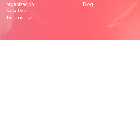
organización
Blog
Nosotras
Testimonios