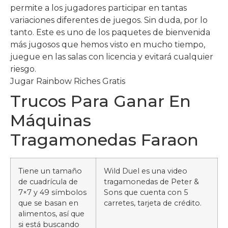
permite a los jugadores participar en tantas
variaciones diferentes de juegos. Sin duda, por lo
tanto. Este es uno de los paquetes de bienvenida
más jugosos que hemos visto en mucho tiempo,
juegue en las salas con licencia y evitará cualquier
riesgo.
Jugar Rainbow Riches Gratis
Trucos Para Ganar En
Máquinas
Tragamonedas Faraon
Tiene un tamaño
Wild Duel es una video
de cuadrícula de
tragamonedas de Peter &
7×7 y 49 símbolos
Sons que cuenta con 5
que se basan en
carretes, tarjeta de crédito.
alimentos, así que
si está buscando